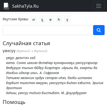
SakhaTyla.Ru
Якутские буквы:
ҥ
ҕ
ө
һ
ү
Случайная статья
үөхсүү
(Якутский → Якутский)
үөҕүс диэнтэн
хай
аата. Сонно иккиэн Өстөһөр күннэринээҕи үөхсүүлэригэр
Өндүрүүк тылын Өйдүү биэртэрэ: «Арыгы да, хаарты да
Инибии идэлэр ини».
А. Софронов
Татьяна эмээхсин ордук сэтэрэн иһэн, дэлби ыстанан
барбыт тыастан өмүрэн, үөхсүүтүн быһан кэбистэ.
Эрилик
Эристиин
Хаһыы, үөхсүү тиһигэ быстыбат.
М. Доҕордуурап
Помощь