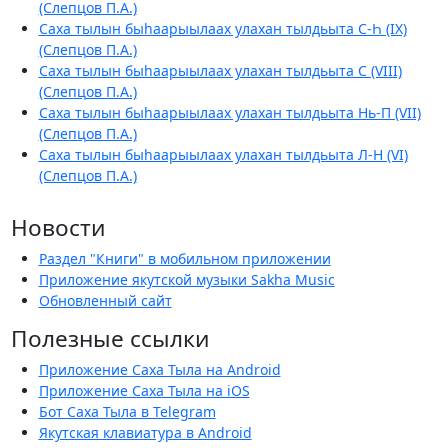
(Слепцов П.А.)
Саха тылын быһаарыылаах улахан тылдьыта С-Һ (IX)
(Слепцов П.А.)
Саха тылын быһаарыылаах улахан тылдьыта С (VIII)
(Слепцов П.А.)
Саха тылын быһаарыылаах улахан тылдьыта Нь-П (VII)
(Слепцов П.А.)
Саха тылын быһаарыылаах улахан тылдьыта Л-Н (VI)
(Слепцов П.А.)
Новости
Раздел "Книги" в мобильном приложении
Приложение якутской музыки Sakha Music
Обновленный сайт
Полезные ссылки
Приложение Саха Тыла на Android
Приложение Саха Тыла на iOS
Бот Саха Тыла в Telegram
Якутская клавиатура в Android