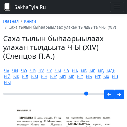
SakhaTyla.Ru
Главная
Книги
Саха тылын быһаарыылаах улахан тылдьыта Ч-Ы (XIV)
Саха тылын быһаарыылаах
улахан тылдьыта Ч-Ы (XIV)
(Слепцов П.А.)
ЧА
ЧИ
ЧО
ЧӨ
ЧУ
ЧҮ
ЧЫ
ЧЭ
ЫА
ЫБ
ЫГ
ЫҔ
ЫДЬ
ЫЙ
ЫК
ЫЛ
ЫМ
ЫН
ЫҤ
ЫП
ЫР
ЫС
ЫҺ
ЫТ
ЫХ
ЫЧ
ЫЫ