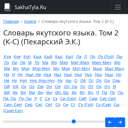
SakhaTyla.Ru
Главная
Книги
Словарь якутского языка. Том 2 (К-С)
Словарь якутского языка. Том 2
(К-С) (Пекарский Э.К.)
Күд
Күө
Күп
Кыа
Кыб
Кыс
Кыт
Ла
Л
Ло
Лу (Луо)
Лы
Лэ
Ли
Лө
М
Лү
Ма
Мэ
Миэ
Миг-Мин
Миҥ-Мич
Мо
Мө
Му
Муо
Мур-Муч
Мү
Мүө
Мүт-Мүч
Мыа
Мыг-Мыч
На
Н
Нэ
Ньи, Ни
Ньа
Ньэ
Ньи
Ньо
Ньу
Ньү
Ньы
Но
Нө
Ну
Нуо
Нуу, Нур-Нуч
Нү
Ны
О
Об
Ог
Оҕ
Од
Одь
Ой
Оҋ
Ок
Ол
Ом
Он
Оҥ
Оп, Ор
Ос
От
Ох
Оч
Ө
Өҋ
Өк
Өл
Өм
Өн
Өҥ
Өп, Өр
Өс
Өт
Өч
П
Па
Пэ
По,
Пө, Пр
Пу, Пы
Р
С
Са
Сэ
Си (Сиэ)
Сиб
Сим
Сиг-Сил
Син, Сиҥ
Сир
Сис
Сит
Со
Сө
Ст
Су (Суо)
Сү (Сүө)
Сы
(Сыа)-Сыч