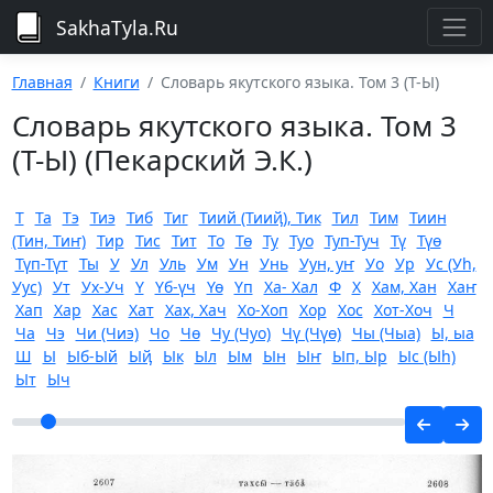
SakhaTyla.Ru
Главная
Книги
Словарь якутского языка. Том 3 (Т-Ы)
Словарь якутского языка. Том 3
(Т-Ы) (Пекарский Э.К.)
Т
Та
Тэ
Тиэ
Тиб
Тиг
Тиий (Тииҋ), Тик
Тил
Тим
Тиин
(Тин, Тиҥ)
Тир
Тис
Тит
То
Тө
Ту
Туо
Туп-Туч
Тү
Түө
Түп-Түт
Ты
У
Ул
Уль
Ум
Ун
Унь
Уун, уҥ
Уо
Ур
Ус (Уһ,
Уус)
Ут
Ух-Уч
Ү
Үб-үч
Үө
Үп
Ха- Хал
Ф
Х
Хам, Хан
Хаҥ
Хап
Хар
Хас
Хат
Хах, Хач
Хо-Хоп
Хор
Хос
Хот-Хоч
Ч
Ча
Чэ
Чи (Чиэ)
Чо
Чө
Чу (Чуо)
Чү (Чүө)
Чы (Чыа)
Ы, ыа
Ш
Ы
Ыб-Ый
Ыҋ
Ык
Ыл
Ым
Ын
Ыҥ
Ып, Ыр
Ыс (Ыһ)
Ыт
Ыч