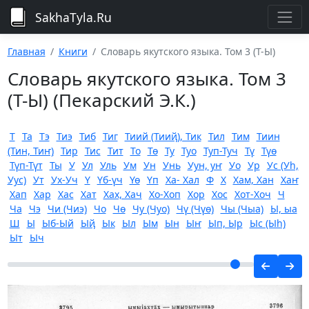
SakhaTyla.Ru
Главная
Книги
Словарь якутского языка. Том 3 (Т-Ы)
Словарь якутского языка. Том 3
(Т-Ы) (Пекарский Э.К.)
Т
Та
Тэ
Тиэ
Тиб
Тиг
Тиий (Тииҋ), Тик
Тил
Тим
Тиин
(Тин, Тиҥ)
Тир
Тис
Тит
То
Тө
Ту
Туо
Туп-Туч
Тү
Түө
Түп-Түт
Ты
У
Ул
Уль
Ум
Ун
Унь
Уун, уҥ
Уо
Ур
Ус (Уһ,
Уус)
Ут
Ух-Уч
Ү
Үб-үч
Үө
Үп
Ха- Хал
Ф
Х
Хам, Хан
Хаҥ
Хап
Хар
Хас
Хат
Хах, Хач
Хо-Хоп
Хор
Хос
Хот-Хоч
Ч
Ча
Чэ
Чи (Чиэ)
Чо
Чө
Чу (Чуо)
Чү (Чүө)
Чы (Чыа)
Ы, ыа
Ш
Ы
Ыб-Ый
Ыҋ
Ык
Ыл
Ым
Ын
Ыҥ
Ып, Ыр
Ыс (Ыһ)
Ыт
Ыч