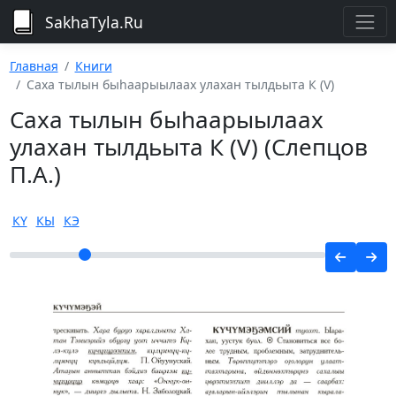
SakhaTyla.Ru
Главная
Книги
Саха тылын быһаарыылаах улахан тылдьыта К (V)
Саха тылын быһаарыылаах
улахан тылдьыта К (V) (Слепцов
П.А.)
КҮ
КЫ
КЭ