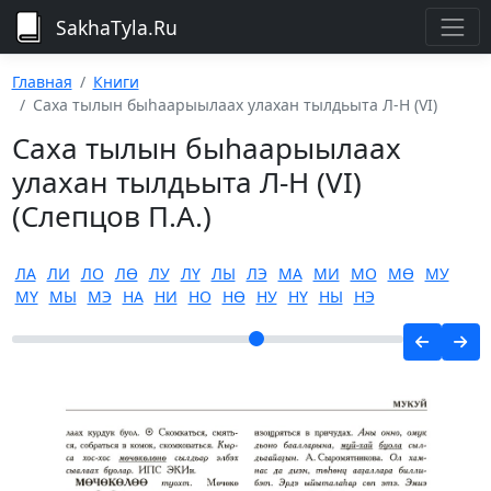
SakhaTyla.Ru
Главная
Книги
Саха тылын быһаарыылаах улахан тылдьыта Л-Н (VI)
Саха тылын быһаарыылаах
улахан тылдьыта Л-Н (VI)
(Слепцов П.А.)
ЛА
ЛИ
ЛО
ЛӨ
ЛУ
ЛҮ
ЛЫ
ЛЭ
МА
МИ
МО
МӨ
МУ
МҮ
МЫ
МЭ
НА
НИ
НО
НӨ
НУ
НҮ
НЫ
НЭ