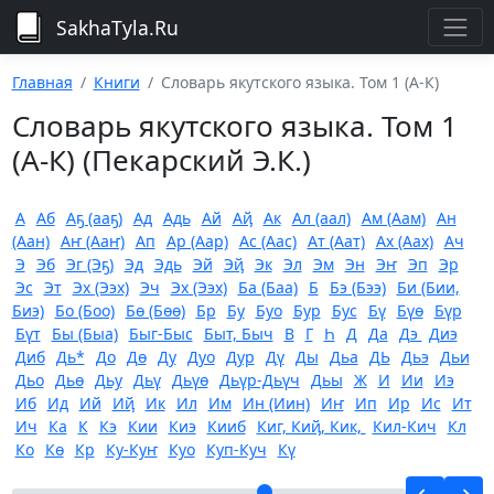
SakhaTyla.Ru
Главная
Книги
Словарь якутского языка. Том 1 (А-К)
Словарь якутского языка. Том 1
(А-К) (Пекарский Э.К.)
А
Аб
Аҕ (ааҕ)
Ад
Адь
Ай
Аҋ
Ак
Ал (аал)
Ам (Аам)
Ан
(Аан)
Аҥ (Ааҥ)
Ап
Ар (Аар)
Ас (Аас)
Ат (Аат)
Ах (Аах)
Ач
Э
Эб
Эг (Эҕ)
Эд
Эдь
Эй
Эҋ
Эк
Эл
Эм
Эн
Эҥ
Эп
Эр
Эс
Эт
Эх (Ээх)
Эч
Эх (Ээх)
Ба (Баа)
Б
Бэ (Бээ)
Би (Бии,
Биэ)
Бо (Боо)
Бө (Бөө)
Бр
Бу
Буо
Бур
Бус
Бү
Бүө
Бүр
Бүт
Бы (Быа)
Быг-Быс
Быт, Быч
В
Г
Һ
Д
Да
Дэ
Диэ
Диб
Дь*
До
Дө
Ду
Дуо
Дур
Дү
Ды
Дьа
ДЬ
Дьэ
Дьи
Дьо
Дьө
Дьу
Дьү
Дьүө
Дьүр-Дьүч
Дьы
Ж
И
Ии
Иэ
Иб
Ид
Ий
Иҋ
Ик
Ил
Им
Ин (Иин)
Иҥ
Ип
Ир
Ис
Ит
Ич
Ка
К
Кэ
Кии
Киэ
Кииб
Киг, Киҋ, Кик,
Кил-Кич
Кл
Ко
Кө
Кр
Ку-Куҥ
Куо
Куп-Куч
Кү