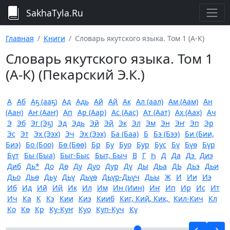
SakhaTyla.Ru
Главная
Книги
Словарь якутского языка. Том 1 (А-К)
Словарь якутского языка. Том 1
(А-К) (Пекарский Э.К.)
А
Аб
Аҕ (ааҕ)
Ад
Адь
Ай
Аҋ
Ак
Ал (аал)
Ам (Аам)
Ан
(Аан)
Аҥ (Ааҥ)
Ап
Ар (Аар)
Ас (Аас)
Ат (Аат)
Ах (Аах)
Ач
Э
Эб
Эг (Эҕ)
Эд
Эдь
Эй
Эҋ
Эк
Эл
Эм
Эн
Эҥ
Эп
Эр
Эс
Эт
Эх (Ээх)
Эч
Эх (Ээх)
Ба (Баа)
Б
Бэ (Бээ)
Би (Бии,
Биэ)
Бо (Боо)
Бө (Бөө)
Бр
Бу
Буо
Бур
Бус
Бү
Бүө
Бүр
Бүт
Бы (Быа)
Быг-Быс
Быт, Быч
В
Г
Һ
Д
Да
Дэ
Диэ
Диб
Дь*
До
Дө
Ду
Дуо
Дур
Дү
Ды
Дьа
ДЬ
Дьэ
Дьи
Дьо
Дьө
Дьу
Дьү
Дьүө
Дьүр-Дьүч
Дьы
Ж
И
Ии
Иэ
Иб
Ид
Ий
Иҋ
Ик
Ил
Им
Ин (Иин)
Иҥ
Ип
Ир
Ис
Ит
Ич
Ка
К
Кэ
Кии
Киэ
Кииб
Киг, Киҋ, Кик,
Кил-Кич
Кл
Ко
Кө
Кр
Ку-Куҥ
Куо
Куп-Куч
Кү