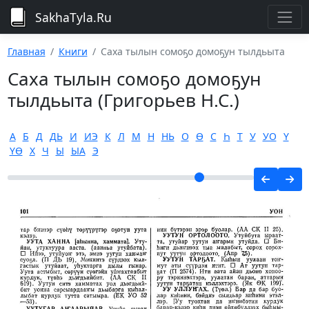
SakhaTyla.Ru
Главная
Книги
Саха тылын сомоҕо домоҕун тылдьыта
Саха тылын сомоҕо домоҕун
тылдьыта (Григорьев Н.С.)
А
Б
Д
ДЬ
И
ИЭ
К
Л
М
Н
НЬ
О
Ө
С
Һ
Т
У
УО
Ү
ҮӨ
Х
Ч
Ы
ЫА
Э