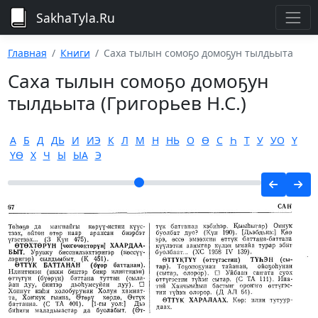
SakhaTyla.Ru
Главная
Книги
Саха тылын сомоҕо домоҕун тылдьыта
Саха тылын сомоҕо домоҕун
тылдьыта (Григорьев Н.С.)
А
Б
Д
ДЬ
И
ИЭ
К
Л
М
Н
НЬ
О
Ө
С
Һ
Т
У
УО
Ү
ҮӨ
Х
Ч
Ы
ЫА
Э